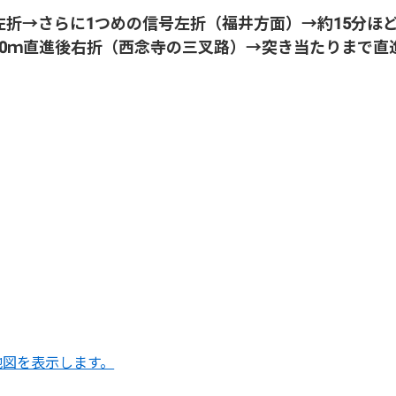
左折→さらに1つめの信号左折（福井方面）→約15分ほ
00ｍ直進後右折（西念寺の三叉路）→突き当たりまで直
地図を表示します。