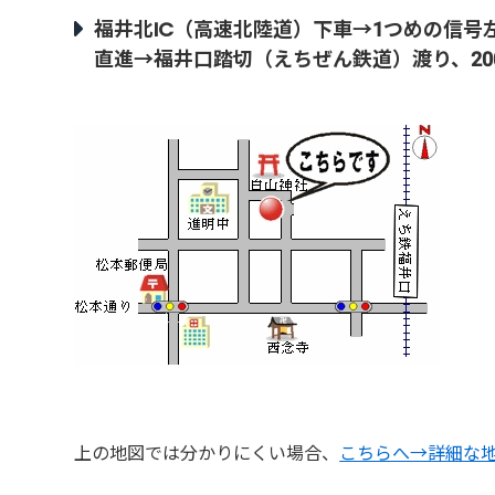
福井北IC（高速北陸道）下車→1つめの信号
直進→福井口踏切（えちぜん鉄道）渡り、2
上の地図では分かりにくい場合、
こちらへ→詳細な