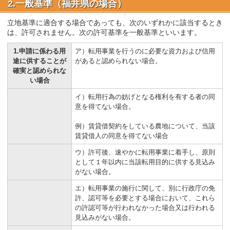
2.一般基準（福井県の場合）
立地基準に適合する場合であっても、次のいずれかに該当するとき
は、許可されません。次の許可基準を一般基準といいます。
1.申請に係わる用
ア）転用事業を行うのに必要な資力および信用
途に供することが
があると認められない場合。
確実と認められな
い場合
イ）転用行為の妨げとなる権利を有する者の同
意を得てない場合。
例）賃貸借契約をしている農地について、当該
賃貸借人の同意を得てない場合
ウ）許可後、速やかに転用事業に着手し、原則
として１年以内に当該転用目的に供する見込み
がない場合。
エ）転用事業の施行に関して、別に行政庁の免
許、認可等を必要とする場合において、これら
の許認可等が行われなかった場合又は行われる
見込みがない場合。