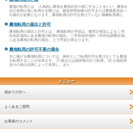
農地の転用とは 人為的に農地を農地以外の者にすることをいい、農地を
自己使用の為に転用する際には、都道府県知事の許可または農業委員会へ
の届出が必要になります。農地転用の許可を受けていない無断転用者に
農地転用の届出と許可
農地転用の届出と許可とは 農地転用の手続は、都市計画法による ◇市
街化区域内にある農地の転用の場合。 ◇市街化区域外（市街化調整区域）
にある農地の転用の場合。 とで手続が異なります。
農地転用の許可不要の場合
次に掲げる農地転用については、例外として転用許可を受けなくても農地
を転用することが出来ます。 ① 国または福井県の行う転用。 ② 土地収用
法その他の法律によって収用し、また
メニュー
初めての方へ
よくあるご質問
お客様のコメント