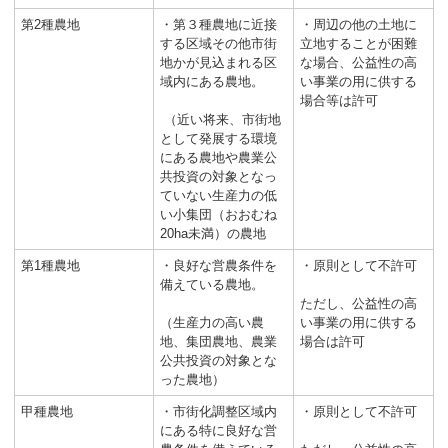
第2種農地
・第３種農地に近接
・周辺の他の土地に
する区域その他市街
立地することが困難
地かが見込まれる区
な場合、公益性の高
域内にある農地。
い事業の用に供する
場合等は許可
（近い将来、市街地
として発展する環境
にある農地や農業公
共投資の対象となっ
ていない生産力の低
い小集団（おおむね
20ha未満）の農地
第1種農地
・良好な営農条件を
・原則として不許可
備えている農地。
ただし、公益性の高
（生産力の高い農
い事業の用に供する
地、集団農地、農業
場合は許可
公共投資の対象とな
った農地）
甲種農地
・市街化調整区域内
・原則として不許可
にある特に良好な営