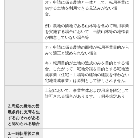
オ）申請に係る農地と一体として、転用事業に
供する土地を利用できる見込みがない場
合。
例）農地の隣地である山林等を含めて転用事業
を実施する場合において、当該山林等の地権者
が同意していない場合等
カ）申請に係る農地の面積が転用事業目的から
みて適正と認められない場合
キ）転用目的が土地の造成のみを目的とする場
合。したがって、宅地分譲を目的とする宅地造
成事業（住宅・工場等の建物の建設を伴わない
宅地造成事業）は原則として許可されません。
上記において、事業主体および用途を限定して
許可される場合があります。→例外規定あり
2.周辺の農地の営
農条件に支障を生
ずるおそれがある
と認められる場合
3.一時転用後に農