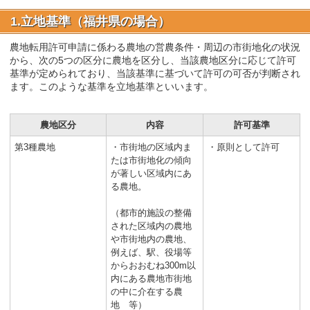
1.立地基準（福井県の場合）
農地転用許可申請に係わる農地の営農条件・周辺の市街地化の状況
から、次の5つの区分に農地を区分し、当該農地区分に応じて許可
基準が定められており、当該基準に基づいて許可の可否が判断され
ます。このような基準を立地基準といいます。
農地区分
内容
許可基準
第3種農地
・市街地の区域内ま
・原則として許可
たは市街地化の傾向
が著しい区域内にあ
る農地。
（都市的施設の整備
された区域内の農地
や市街地内の農地、
例えば、駅、役場等
からおおむね300m以
内にある農地市街地
の中に介在する農
地 等）