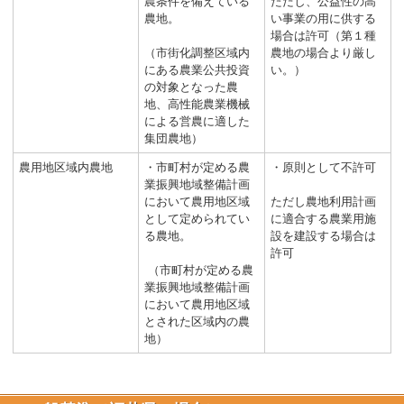
農条件を備えている
ただし、公益性の高
農地。
い事業の用に供する
場合は許可（第１種
（市街化調整区域内
農地の場合より厳し
にある農業公共投資
い。）
の対象となった農
地、高性能農業機械
による営農に適した
集団農地）
農用地区域内農地
・市町村が定める農
・原則として不許可
業振興地域整備計画
において農用地区域
ただし農地利用計画
として定められてい
に適合する農業用施
る農地。
設を建設する場合は
許可
（市町村が定める農
業振興地域整備計画
において農用地区域
とされた区域内の農
地）